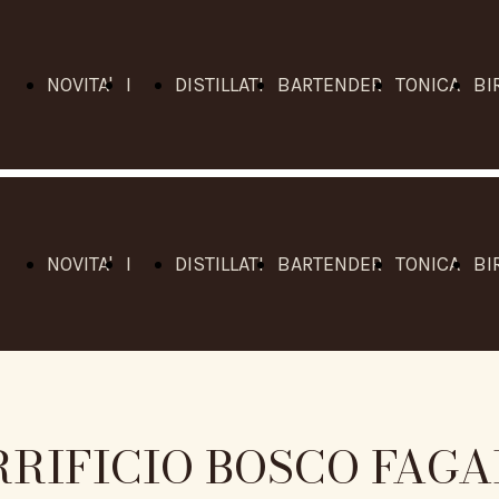
NOVITA'
I
DISTILLATI
BARTENDER
TONICA
BI
2025
VINI
AR
NOVITA'
I
DISTILLATI
BARTENDER
TONICA
BI
2025
VINI
AR
RRIFICIO BOSCO FAGA