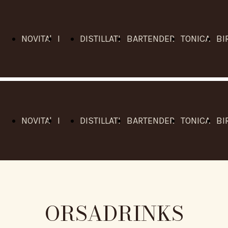
NOVITA'
I
DISTILLATI
BARTENDER
TONICA
BI
2025
VINI
AR
NOVITA'
I
DISTILLATI
BARTENDER
TONICA
BI
2025
VINI
AR
ORSADRINKS